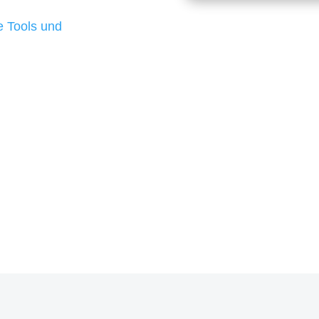
d besten Ergebnisse
 Tools und
, um unsere Kunden in
rojekt?