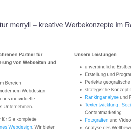
ur merryll – kreative Werbekonzepte im R
ahrenen Partner für
Unsere Leistungen
erung von Webseiten und
unverbindliche Erstbe
Erstellung und Progr
Perfekte geografische 
im Bereich
strategische Konzepti
, modernem Webdesign.
Rankinganalyse
und P
uns individuelle
Textentwicklung
,
Soci
hes Unternehmen.
Contentmarketing
 für Sie komplette
Fotografien
und Videos
nes Webdesign
. Wir bieten
Analyse des Wettbew