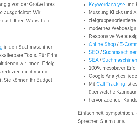
hängig von der Größe Ihres
Keywordanalyse
und 
 ausgerichtet. Wir
Messung Klicks und A
zielgruppenorientiert
e nach Ihren Wünschen.
modernes Webdesign
Responsive Webdesi
Online Shop
/
E-Comm
ng
in den Suchmaschinen
SEO
/
Suchmaschinen
kalierbare Tools. Für Print
SEA
/
Suchmaschine
it denen wir Ihnen Erfolg
100% messbarer Erfol
duziert nicht nur die
Google Analytics, jed
it Sie können Ihr Budget
Mit
Call Tracking
ist e
über welche Kampagne
hervorragender Kunde
Einfach nett, sympathisch,
Sprechen Sie mit uns.