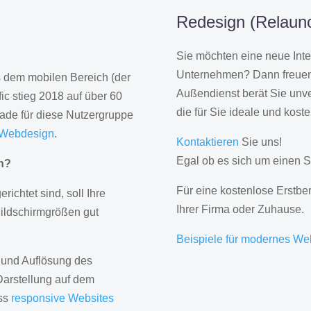
Redesign (Relaunc
Sie möchten eine neue Inte
Unternehmen? Dann freuen 
us dem mobilen Bereich (der
Außendienst berät Sie unve
ic stieg 2018 auf über 60
die für Sie ideale und kost
rade für diese Nutzergruppe
 Webdesign
.
Kontaktieren
Sie uns!
Egal ob es sich um einen S
gn?
Für eine kostenlose Erstbe
erichtet sind, soll Ihre
Ihrer Firma oder Zuhause.
Bildschirmgrößen gut
Beispiele für modernes We
 und Auflösung des
Darstellung auf dem
ass
responsive Websites