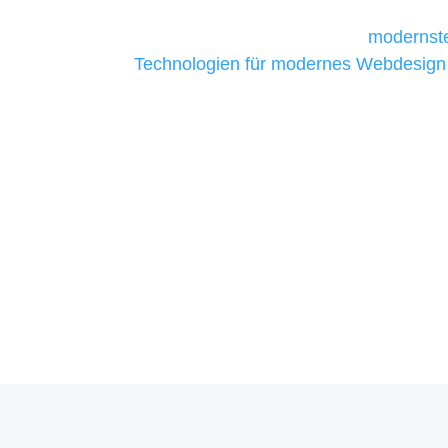
Unternehmen die kostengünstigsten un
liefern. Daher verwenden wir
modernste
Technologien für modernes Webdesign
allen Webprojekten zufriedenzustellen.
Sie haben Fragen zu Ihrem P
07121 / 9294977
info@merryll.de