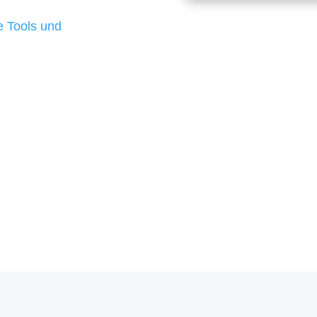
d besten Ergebnisse
 Tools und
, um unsere Kunden in
rojekt?