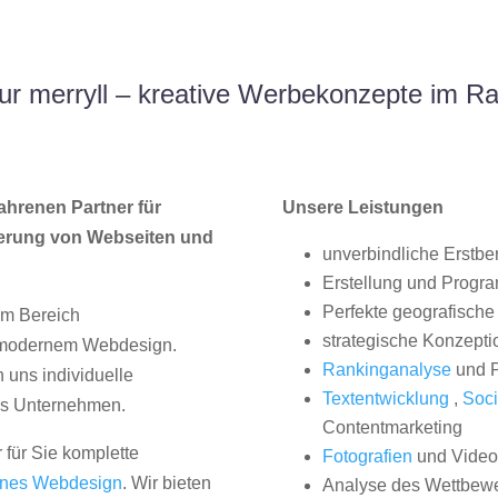
r merryll – kreative Werbekonzepte im R
ahrenen Partner für
Unsere Leistungen
erung von Webseiten und
unverbindliche Erstbe
Erstellung und Progr
Perfekte geografische 
im Bereich
strategische Konzepti
, modernem Webdesign.
Rankinganalyse
und P
uns individuelle
Textentwicklung
,
Soci
hes Unternehmen.
Contentmarketing
 für Sie komplette
Fotografien
und Videos
nes Webdesign
. Wir bieten
Analyse des Wettbew