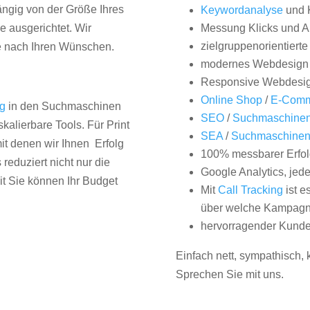
hängig von der Größe Ihres
Keywordanalyse
und 
 ausgerichtet. Wir
Messung Klicks und A
zielgruppenorientiert
e nach Ihren Wünschen.
modernes Webdesign
Responsive Webdesi
Online Shop
/
E-Comm
ng
in den Suchmaschinen
SEO
/
Suchmaschinen
kalierbare Tools. Für Print
SEA
/
Suchmaschine
it denen wir Ihnen Erfolg
100% messbarer Erfol
duziert nicht nur die
Google Analytics, jed
it Sie können Ihr Budget
Mit
Call Tracking
ist e
über welche Kampagne
hervorragender Kunde
Einfach nett, sympathisch,
Sprechen Sie mit uns.