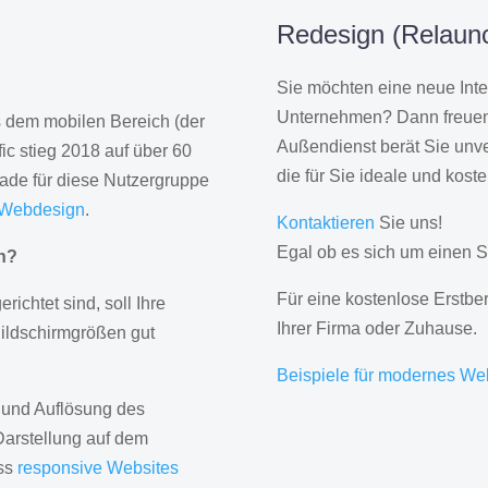
Redesign (Relaunc
Sie möchten eine neue Inte
Unternehmen? Dann freuen 
us dem mobilen Bereich (der
Außendienst berät Sie unve
ic stieg 2018 auf über 60
die für Sie ideale und kost
rade für diese Nutzergruppe
 Webdesign
.
Kontaktieren
Sie uns!
Egal ob es sich um einen S
gn?
Für eine kostenlose Erstbe
erichtet sind, soll Ihre
Ihrer Firma oder Zuhause.
Bildschirmgrößen gut
Beispiele für modernes We
 und Auflösung des
Darstellung auf dem
ass
responsive Websites