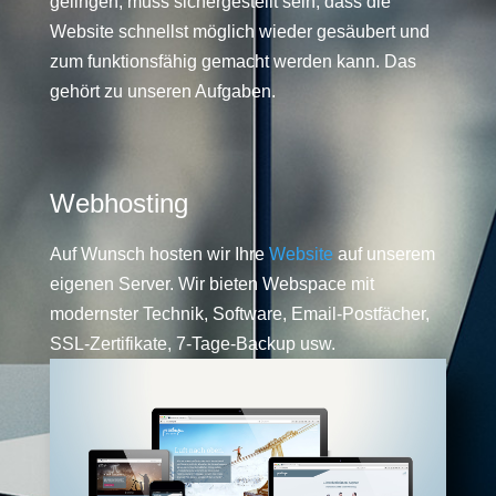
gelingen, muss sichergestellt sein, dass die
Website schnellst möglich wieder gesäubert und
zum funktionsfähig gemacht werden kann. Das
gehört zu unseren Aufgaben.
Webhosting
Auf Wunsch hosten wir Ihre
Website
auf unserem
eigenen Server. Wir bieten Webspace mit
modernster Technik, Software, Email-Postfächer,
SSL-Zertifikate, 7-Tage-Backup usw.