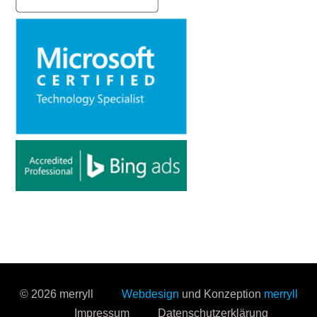
© 2026 merryll
Webdesign
und Konzeption
merryll
Impressum
Datenschutzerklärung