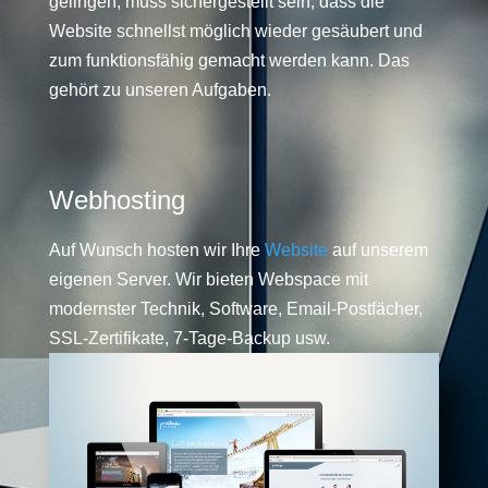
gelingen, muss sichergestellt sein, dass die
Website schnellst möglich wieder gesäubert und
zum funktionsfähig gemacht werden kann. Das
gehört zu unseren Aufgaben.
Webhosting
Auf Wunsch hosten wir Ihre
Website
auf unserem
eigenen Server. Wir bieten Webspace mit
modernster Technik, Software, Email-Postfächer,
SSL-Zertifikate, 7-Tage-Backup usw.