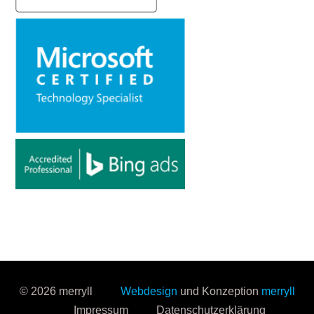
© 2026 merryll
Webdesign
und Konzeption
merryll
Impressum
Datenschutzerklärung