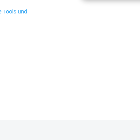
d besten Ergebnisse
 Tools und
, um unsere Kunden in
rojekt?