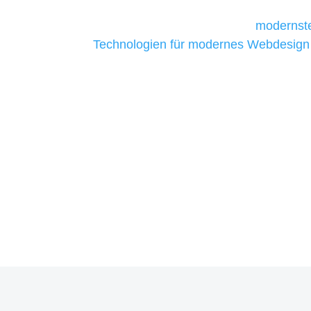
Unternehmen die kostengünstigsten un
liefern. Daher verwenden wir
modernste
Technologien für modernes Webdesign
allen Webprojekten zufriedenzustellen.
Sie haben Fragen zu Ihrem P
07121 / 9294977
info@merryll.de