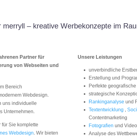
 merryll – kreative Werbekonzepte im Ra
ahrenen Partner für
Unsere Leistungen
erung von Webseiten und
unverbindliche Erstbe
Erstellung und Progr
Perfekte geografische 
im Bereich
strategische Konzepti
, modernem Webdesign.
Rankinganalyse
und P
uns individuelle
Textentwicklung
,
Soci
hes Unternehmen.
Contentmarketing
 für Sie komplette
Fotografien
und Videos
nes Webdesign
. Wir bieten
Analyse des Wettbew