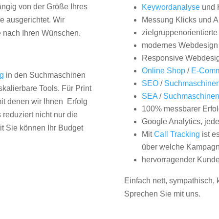
hängig von der Größe Ihres
Keywordanalyse
und 
 ausgerichtet. Wir
Messung Klicks und A
zielgruppenorientiert
e nach Ihren Wünschen.
modernes Webdesign
Responsive Webdesi
Online Shop
/
E-Comm
ng
in den Suchmaschinen
SEO
/
Suchmaschinen
kalierbare Tools. Für Print
SEA
/
Suchmaschine
it denen wir Ihnen Erfolg
100% messbarer Erfol
duziert nicht nur die
Google Analytics, jed
it Sie können Ihr Budget
Mit
Call Tracking
ist e
über welche Kampagne
hervorragender Kunde
Einfach nett, sympathisch,
Sprechen Sie mit uns.