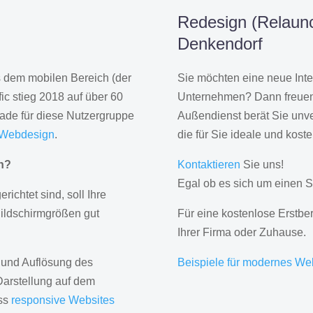
Redesign (Relaunc
Denkendorf
us dem mobilen Bereich (der
Sie möchten eine neue Inte
ic stieg 2018 auf über 60
Unternehmen? Dann freuen 
rade für diese Nutzergruppe
Außendienst berät Sie unve
 Webdesign
.
die für Sie ideale und kost
gn?
Kontaktieren
Sie uns!
Egal ob es sich um einen S
erichtet sind, soll Ihre
Bildschirmgrößen gut
Für eine kostenlose Erstbe
Ihrer Firma oder Zuhause.
 und Auflösung des
Beispiele für modernes We
Darstellung auf dem
ass
responsive Websites