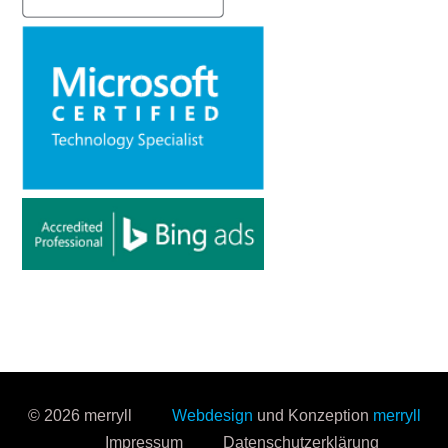
© 2026 merryll
Webdesign
und Konzeption
merryll
Impressum
Datenschutzerklärung