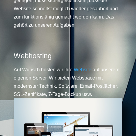
gelingen, muss sichergestellt sein, dass die
Website schnellst möglich wieder gesäubert und
zum funktionsfähig gemacht werden kann. Das
gehört zu unseren Aufgaben.
Webhosting
Auf Wunsch hosten wir Ihre
Website
auf unserem
eigenen Server. Wir bieten Webspace mit
modernster Technik, Software, Email-Postfächer,
SSL-Zertifikate, 7-Tage-Backup usw.