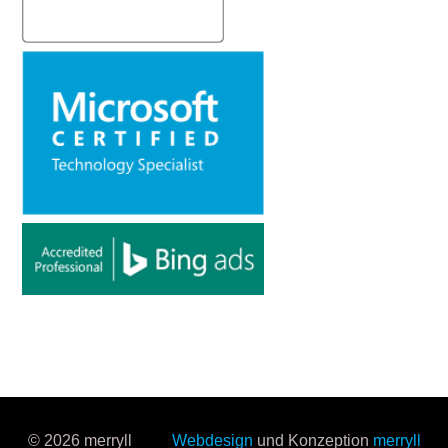
© 2026 merryll
Webdesign
und Konzeption
merryll