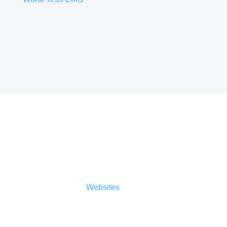
Sicherheit
Auch der Sicherheitsaspekt ist nicht zu
vernachlässigen.
Websites
müssen täglich
Angriffen im Sekundentakt standhalten. Es gilt,
den Sicherheitsstandard so hoch wie möglich zu