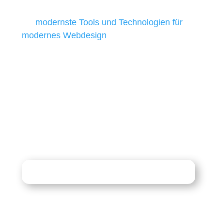
besten Ergebnisse liefern. Daher verwenden
wir
modernste Tools und Technologien für
modernes Webdesign
, um unsere Kunden in
allen Webprojekten zufriedenzustellen.
Sie haben Fragen zu Ihrem
Projekt?
07121 / 9294977
info@merryll.de
Kostenlose Beratung