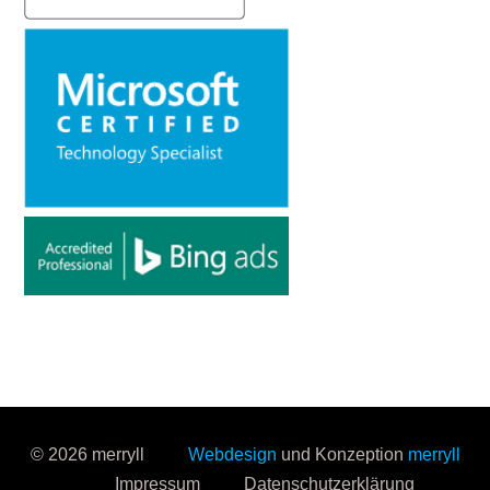
© 2026 merryll
Webdesign
und Konzeption
merryll
Impressum
Datenschutzerklärung