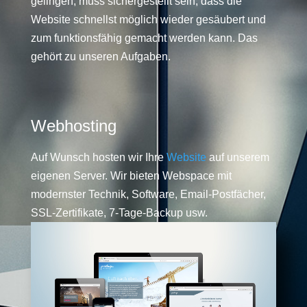
gelingen, muss sichergestellt sein, dass die
Website schnellst möglich wieder gesäubert und
zum funktionsfähig gemacht werden kann. Das
gehört zu unseren Aufgaben.
Webhosting
Auf Wunsch hosten wir Ihre
Website
auf unserem
eigenen Server. Wir bieten Webspace mit
modernster Technik, Software, Email-Postfächer,
SSL-Zertifikate, 7-Tage-Backup usw.