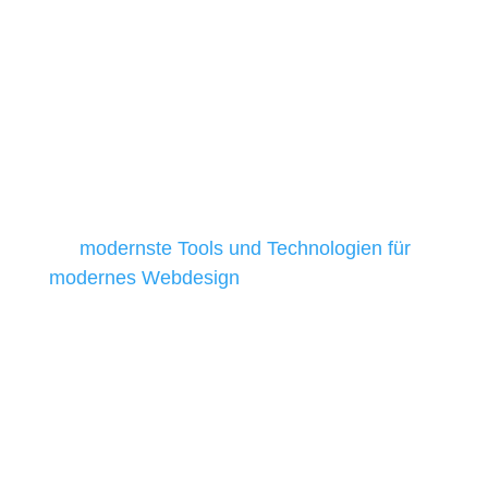
Die Auswahl relevanter Tools und
Technologien ist für kleine und
mittelständische Unternehmen besonders
anspruchsvoll, da sie in der Regel nur über
begrenzte Budgets verfügen und daher
Tools und Technologien benötigen, die für ihr
Unternehmen die kostengünstigsten und
besten Ergebnisse liefern. Daher verwenden
wir
modernste Tools und Technologien für
modernes Webdesign
, um unsere Kunden in
allen Webprojekten zufriedenzustellen.
Sie haben Fragen zu Ihrem
Projekt?
07121 / 9294977