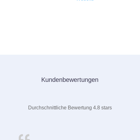
eigenen Server. Wir bieten Webspace mit
modernster Technik, Software, Email-Postfächer,
SSL-Zertifikate, 7-Tage-Backup usw.
Kundenbewertungen
Durchschnittliche Bewertung 4.8 stars