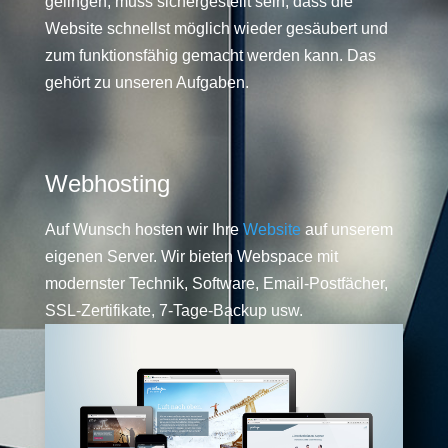
gelingen, muss sichergestellt sein, dass die
Website schnellst möglich wieder gesäubert und
zum funktionsfähig gemacht werden kann. Das
gehört zu unseren Aufgaben.
Webhosting
Auf Wunsch hosten wir Ihre
Website
auf unserem
eigenen Server. Wir bieten Webspace mit
modernster Technik, Software, Email-Postfächer,
SSL-Zertifikate, 7-Tage-Backup usw.