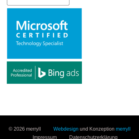
© 2026 merryll
Webdesign
und Konzeption
merryll
Impressum
Datenschutzerklärung