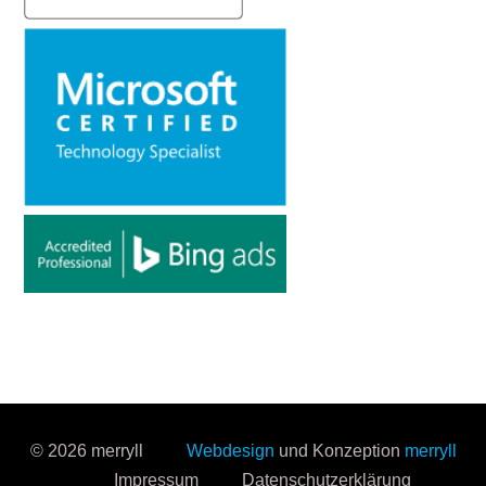
© 2026 merryll
Webdesign
und Konzeption
merryll
Impressum
Datenschutzerklärung