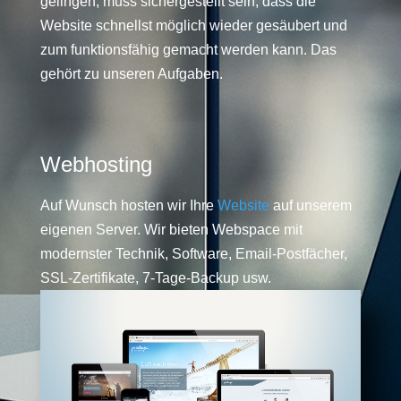
gelingen, muss sichergestellt sein, dass die
Website schnellst möglich wieder gesäubert und
zum funktionsfähig gemacht werden kann. Das
gehört zu unseren Aufgaben.
Webhosting
Auf Wunsch hosten wir Ihre
Website
auf unserem
eigenen Server. Wir bieten Webspace mit
modernster Technik, Software, Email-Postfächer,
SSL-Zertifikate, 7-Tage-Backup usw.