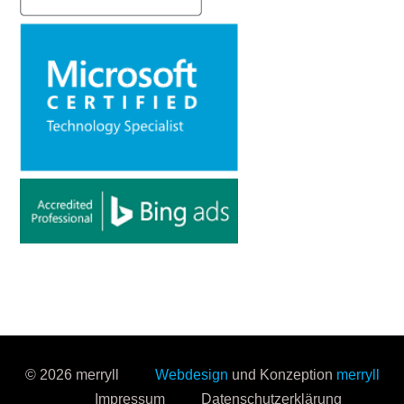
© 2026 merryll
Webdesign
und Konzeption
merryll
Impressum
Datenschutzerklärung