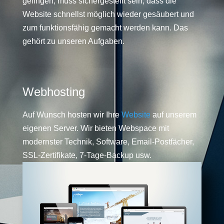
gelingen, muss sichergestellt sein, dass die
Website schnellst möglich wieder gesäubert und
zum funktionsfähig gemacht werden kann. Das
gehört zu unseren Aufgaben.
Webhosting
Auf Wunsch hosten wir Ihre
Website
auf unserem
eigenen Server. Wir bieten Webspace mit
modernster Technik, Software, Email-Postfächer,
SSL-Zertifikate, 7-Tage-Backup usw.