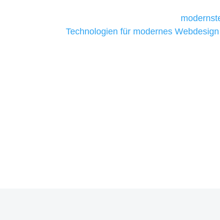
Unternehmen die kostengünstigsten un
liefern. Daher verwenden wir
modernste
Technologien für modernes Webdesign
allen Webprojekten zufriedenzustellen.
Sie haben Fragen zu Ihrem P
07121 / 9294977
info@merryll.de