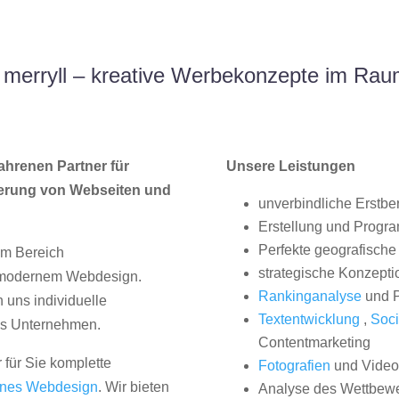
merryll – kreative Werbekonzepte im Ra
ahrenen Partner für
Unsere Leistungen
erung von Webseiten und
unverbindliche Erstbe
Erstellung und Progr
Perfekte geografische 
im Bereich
strategische Konzepti
, modernem Webdesign.
Rankinganalyse
und P
uns individuelle
Textentwicklung
,
Soci
hes Unternehmen.
Contentmarketing
 für Sie komplette
Fotografien
und Videos
nes Webdesign
. Wir bieten
Analyse des Wettbew