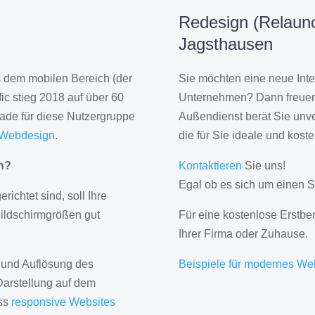
Redesign (Relaunc
Jagsthausen
us dem mobilen Bereich (der
Sie möchten eine neue Inte
ic stieg 2018 auf über 60
Unternehmen? Dann freuen 
rade für diese Nutzergruppe
Außendienst berät Sie unve
 Webdesign
.
die für Sie ideale und kost
gn?
Kontaktieren
Sie uns!
Egal ob es sich um einen S
erichtet sind, soll Ihre
Bildschirmgrößen gut
Für eine kostenlose Erstbe
Ihrer Firma oder Zuhause.
 und Auflösung des
Beispiele für modernes We
Darstellung auf dem
ass
responsive Websites