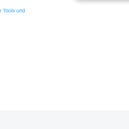
d besten Ergebnisse
 Tools und
, um unsere Kunden in
rojekt?