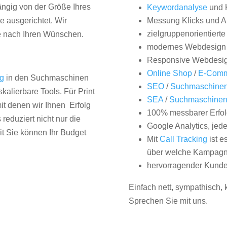
hängig von der Größe Ihres
Keywordanalyse
und 
 ausgerichtet. Wir
Messung Klicks und A
zielgruppenorientiert
e nach Ihren Wünschen.
modernes Webdesign
Responsive Webdesi
Online Shop
/
E-Comm
ng
in den Suchmaschinen
SEO
/
Suchmaschinen
kalierbare Tools. Für Print
SEA
/
Suchmaschine
it denen wir Ihnen Erfolg
100% messbarer Erfol
duziert nicht nur die
Google Analytics, jed
it Sie können Ihr Budget
Mit
Call Tracking
ist e
über welche Kampagne
hervorragender Kunde
Einfach nett, sympathisch,
Sprechen Sie mit uns.