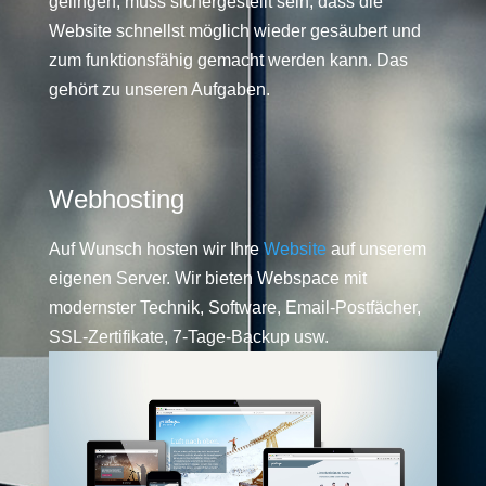
gelingen, muss sichergestellt sein, dass die
Website schnellst möglich wieder gesäubert und
zum funktionsfähig gemacht werden kann. Das
gehört zu unseren Aufgaben.
Webhosting
Auf Wunsch hosten wir Ihre
Website
auf unserem
eigenen Server. Wir bieten Webspace mit
modernster Technik, Software, Email-Postfächer,
SSL-Zertifikate, 7-Tage-Backup usw.