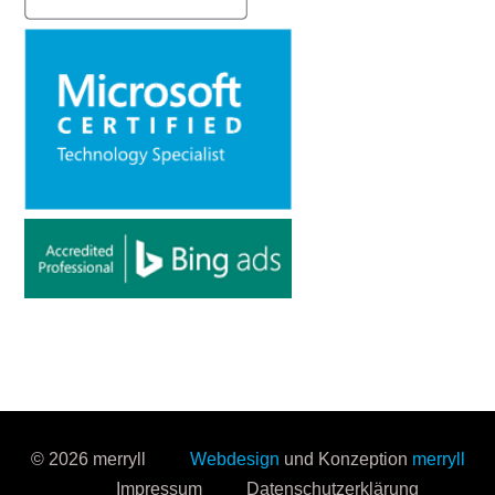
© 2026 merryll
Webdesign
und Konzeption
merryll
Impressum
Datenschutzerklärung