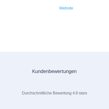
Auf Wunsch hosten wir Ihre
Website
auf unserem
eigenen Server. Wir bieten Webspace mit
modernster Technik, Software, Email-Postfächer,
SSL-Zertifikate, 7-Tage-Backup usw.
Kundenbewertungen
Durchschnittliche Bewertung 4.8 stars