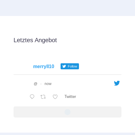
Letztes Angebot
merryll10
Follow
@
·
now
Twitter