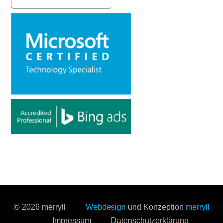
© 2026 merryll
Webdesign
und Konzeption
merryll
Impressum
Datenschutzerklärung