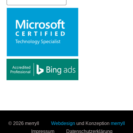
© 2026 merryll
Webdesign
und Konzeption
merryll
Impressum
Datenschutzerklärung