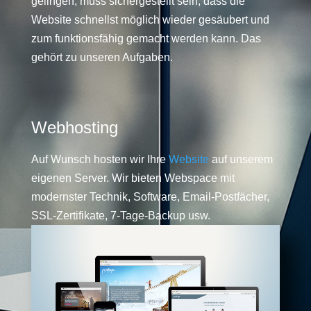
gelingen, muss sichergestellt sein, dass die
Website schnellst möglich wieder gesäubert und
zum funktionsfähig gemacht werden kann. Das
gehört zu unseren Aufgaben.
Webhosting
Auf Wunsch hosten wir Ihre
Website
auf unserem
eigenen Server. Wir bieten Webspace mit
modernster Technik, Software, Email-Postfächer,
SSL-Zertifikate, 7-Tage-Backup usw.