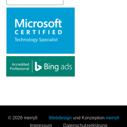
© 2026 merryll
Webdesign
und Konzeption
merryll
Impressum
Datenschutzerklärung