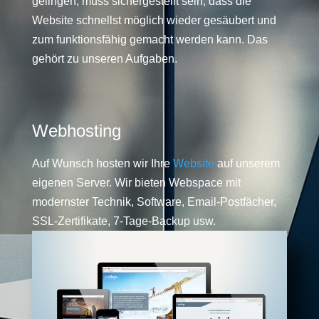
gelingen, muss sichergestellt sein, dass die
Website schnellst möglich wieder gesäubert und
zum funktionsfähig gemacht werden kann. Das
gehört zu unseren Aufgaben.
Webhosting
Auf Wunsch hosten wir Ihre
Website
auf unserem
eigenen Server. Wir bieten Webspace mit
modernster Technik, Software, Email-Postfächer,
SSL-Zertifikate, 7-Tage-Backup usw.