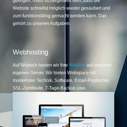
gelingen, muss sichergestellt sein, dass die
Website schnellst möglich wieder gesäubert und
zum funktionsfähig gemacht werden kann. Das
gehört zu unseren Aufgaben.
Webhosting
Auf Wunsch hosten wir Ihre
Website
auf unserem
eigenen Server. Wir bieten Webspace mit
modernster Technik, Software, Email-Postfächer,
SSL-Zertifikate, 7-Tage-Backup usw.