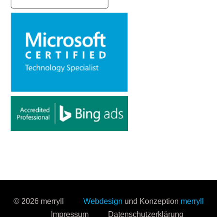
© 2026 merryll
Webdesign
und Konzeption
merryll
Impressum
Datenschutzerklärung