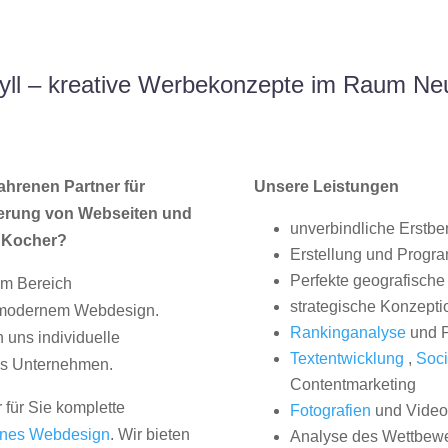
yll – kreative Werbekonzepte im Raum Ne
ahrenen Partner für
Unsere Leistungen
erung von Webseiten und
unverbindliche Erstbe
 Kocher?
Erstellung und Progr
Perfekte geografische 
im Bereich
strategische Konzepti
, modernem Webdesign.
Rankinganalyse
und P
uns individuelle
Textentwicklung
,
Soci
hes Unternehmen.
Contentmarketing
 für Sie komplette
Fotografien
und Videos
nes Webdesign
. Wir bieten
Analyse des Wettbew