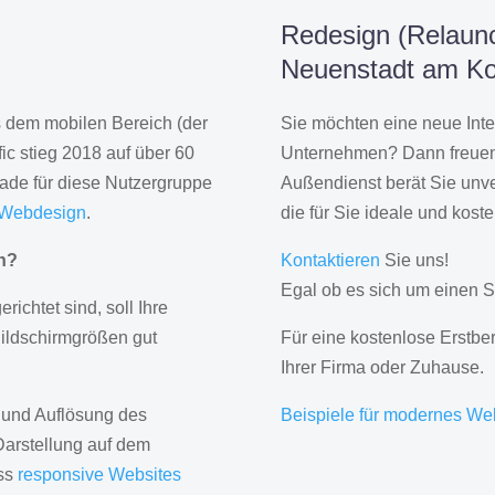
Redesign (Relaunc
Neuenstadt am Ko
us dem mobilen Bereich (der
Sie möchten eine neue Inte
ic stieg 2018 auf über 60
Unternehmen? Dann freuen 
rade für diese Nutzergruppe
Außendienst berät Sie unve
 Webdesign
.
die für Sie ideale und kost
gn?
Kontaktieren
Sie uns!
Egal ob es sich um einen S
erichtet sind, soll Ihre
Bildschirmgrößen gut
Für eine kostenlose Erstbe
Ihrer Firma oder Zuhause.
 und Auflösung des
Beispiele für modernes We
Darstellung auf dem
ass
responsive Websites