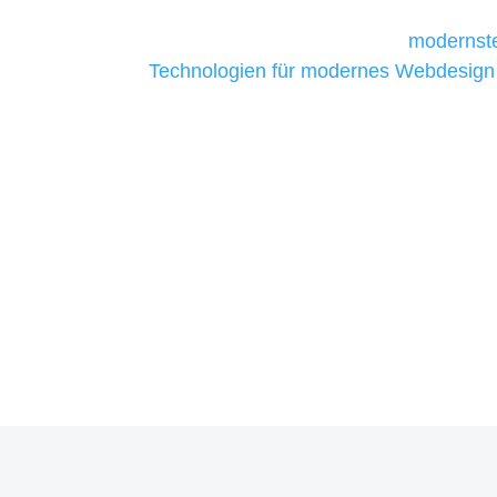
Unternehmen die kostengünstigsten un
liefern. Daher verwenden wir
modernste
Technologien für modernes Webdesign
allen Webprojekten zufriedenzustellen.
Sie haben Fragen zu Ihrem P
07121 / 9294977
info@merryll.de