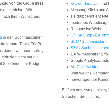
hängig von der Größe Ihres
Keywordanalyse
und 
 ausgerichtet. Wir
Messung Klicks und A
zielgruppenorientiert
e nach Ihren Wünschen.
modernes Webdesign
Responsive Webdesi
Online Shop
/
E-Comm
ng
in den Suchmaschinen
SEO
/
Suchmaschinen
kalierbare Tools. Für Print
SEA
/
Suchmaschine
it denen wir Ihnen Erfolg
100% messbarer Erfol
duziert nicht nur die
Google Analytics, jed
it Sie können Ihr Budget
Mit
Call Tracking
ist e
über welche Kampagne
hervorragender Kunde
Einfach nett, sympathisch,
Sprechen Sie mit uns.