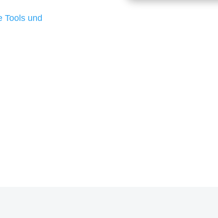
d besten Ergebnisse
 Tools und
, um unsere Kunden in
rojekt?