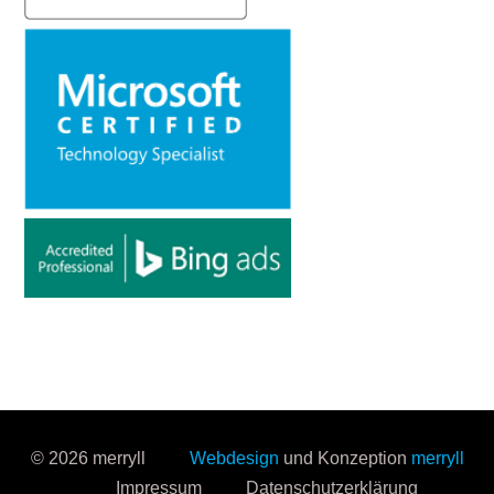
© 2026 merryll
Webdesign
und Konzeption
merryll
Impressum
Datenschutzerklärung