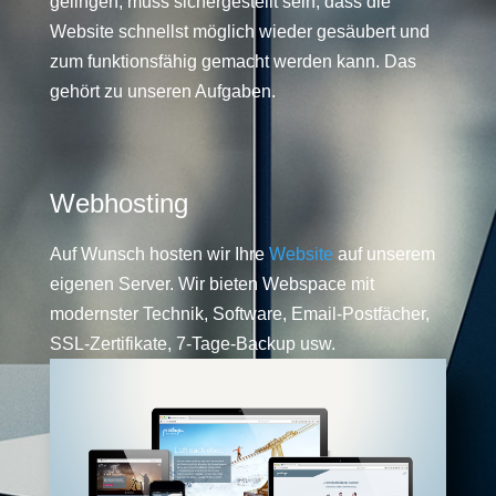
gelingen, muss sichergestellt sein, dass die
Website schnellst möglich wieder gesäubert und
zum funktionsfähig gemacht werden kann. Das
gehört zu unseren Aufgaben.
Webhosting
Auf Wunsch hosten wir Ihre
Website
auf unserem
eigenen Server. Wir bieten Webspace mit
modernster Technik, Software, Email-Postfächer,
SSL-Zertifikate, 7-Tage-Backup usw.