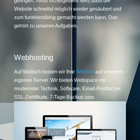
gelingen, muss sichergestellt sein, dass die
Website schnellst möglich wieder gesäubert und
zum funktionsfähig gemacht werden kann. Das
gehört zu unseren Aufgaben.
Webhosting
Auf Wunsch hosten wir Ihre
Website
auf unserem
eigenen Server. Wir bieten Webspace mit
modernster Technik, Software, Email-Postfächer,
SSL-Zertifikate, 7-Tage-Backup usw.