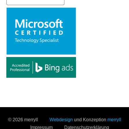
© 2026 merryll
Webdesign
und Konzeption
merryll
Impressum
Datenschutzerklärung