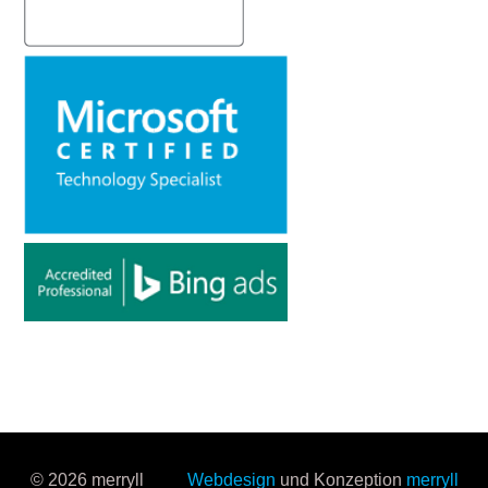
© 2026 merryll
Webdesign
und Konzeption
merryll