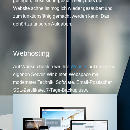
gelingen, muss sichergestellt sein, dass die
Website schnellst möglich wieder gesäubert und
zum funktionsfähig gemacht werden kann. Das
gehört zu unseren Aufgaben.
Webhosting
Auf Wunsch hosten wir Ihre
Website
auf unserem
eigenen Server. Wir bieten Webspace mit
modernster Technik, Software, Email-Postfächer,
SSL-Zertifikate, 7-Tage-Backup usw.