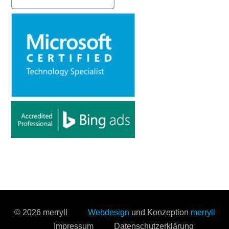
© 2026 merryll
Webdesign
und Konzeption
merryll
Impressum
Datenschutzerklärung