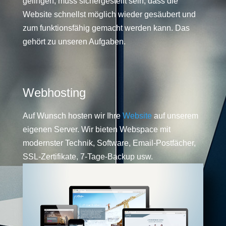
gelingen, muss sichergestellt sein, dass die
Website schnellst möglich wieder gesäubert und
zum funktionsfähig gemacht werden kann. Das
gehört zu unseren Aufgaben.
Webhosting
Auf Wunsch hosten wir Ihre
Website
auf unserem
eigenen Server. Wir bieten Webspace mit
modernster Technik, Software, Email-Postfächer,
SSL-Zertifikate, 7-Tage-Backup usw.