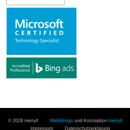
© 2026 merryll
Webdesign
und Konzeption
merryll
Impressum
Datenschutzerklärung