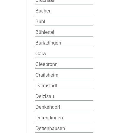
Bruchsal
Buchen
Bühl
Bühlertal
Burladingen
Calw
Cleebronn
Crailsheim
Darmstadt
Deizisau
Denkendorf
Derendingen
Dettenhausen