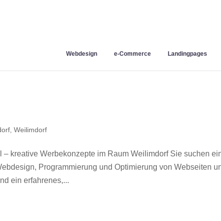
Webdesign
e-Commerce
Landingpages
orf
,
Weilimdorf
l – kreative Werbekonzepte im Raum Weilimdorf Sie suchen ei
r Webdesign, Programmierung und Optimierung von Webseiten u
d ein erfahrenes,...