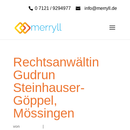
0 7121 / 9294977
info@merryll.de
Rechtsanwältin
Gudrun
Steinhauser-
Göppel,
Mössingen
von
|