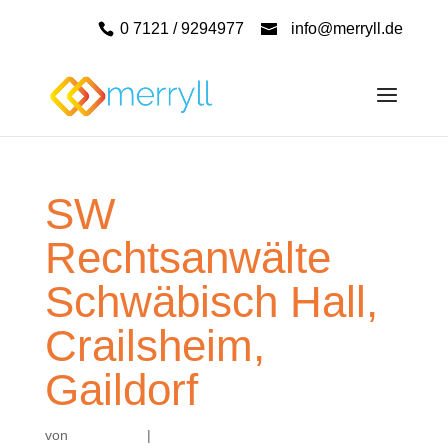
0 7121 / 9294977
info@merryll.de
SW
Rechtsanwälte
Schwäbisch Hall,
Crailsheim,
Gaildorf
von
|