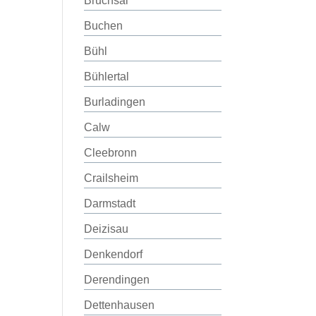
Bruchsal
Buchen
Bühl
Bühlertal
Burladingen
Calw
Cleebronn
Crailsheim
Darmstadt
Deizisau
Denkendorf
Derendingen
Dettenhausen